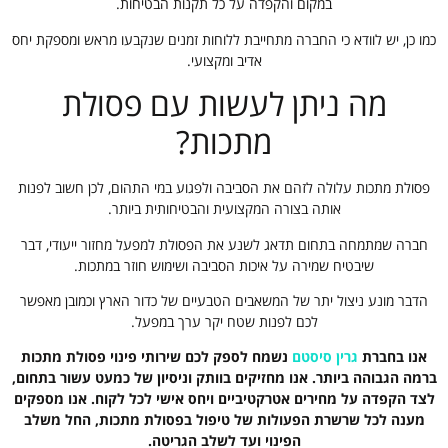
במקום והקפדה על כל תקנות הבטיחות.
כמו כן, יש לוודא כי החברה מתחייבת ללוחות זמנים שנקבעו מראש ומספקת יחס
אדיב ומקצועי.
מה ניתן לעשות עם פסולת
מתכות?
פסולת מתכות עלולה לזהם את הסביבה ולפגוע במי התהום, לכן חשוב לפנות
אותה בצורה המקצועית והבטיחותית ביותר.
חברה שמתמחה בתחום תדאג לשנע את הפסולת למפעל מחזור ייעודי, דבר
שיבטיח שמירה על איכות הסביבה ושימוש חוזר במתכות.
הדבר מונע ניצול יתר של המשאבים הטבעיים של כדור הארץ וכמובן מאפשר
לכם לפנות שטח יקר ערך במפעל.
אנו בחברת
גרין סיסטם
נשמח לספק לכם שירותי פינוי פסולת מתכות
ברמה הגבוהה ביותר. אנו מחזיקים בוותק וניסיון של כמעט עשור בתחום,
לצד הקפדה על מחירים אטרקטיביים ויחס אישי לכל לקוח. אנו מספקים
מענה לכל שרשרת הפעולות של טיפול בפסולת מתכות, החל משלב
הפינוי ועד לשלב הגריטה.