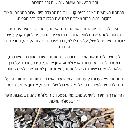
ורוב התעשיות עושות שימוש מוגבר במתכות.
המתכות משמשות לצורך בניית קווי ייצור, כחומר גלם חיוני עבור המכונות והציוד
במקום וכמובן בתור מצברים להתנעת מלגזות וכלי רכב נוספים.
חשוב לזכור כי ניתן למחזר את המתכות השונות, במטרה לצמצם את רמת
הזיהום ולמנוע את חילחול החומרים הרעילים והמסוכנים לתוך הקרקע. יש
לזכור כי מצברים למשל, עלולים לדלוף, דבר שיגרום לזיהום הקרקע, הסביבה ומי
התהום.
לכן חשוב לפנות את המצברים ופסולת המתכות בצורה מסודרת ומאורגנת,
במטרה לשמור על כדור הארץ ולמנוע אסון אקולוגי. כמו כן, מדובר על דרך
נפלאה לצמצם בייצור חדש של מתכות, מאחר וניתן למחזר אותן לשימוש חוזר.
החוכמה היא לעבוד רק עם חברה מקצועית ואמינה שמתמחה בתחום זה, על
מנת להבטיח לעצמכם טיפול מקצועי בכל שלבי הפינוי, אחסון, שינוע וגריטה.
זוהי הדרך היחידה להימנע מתביעות משפטיות, העלולות להגיע בעקבות טיפול
לקוי בפסולת מתכות.