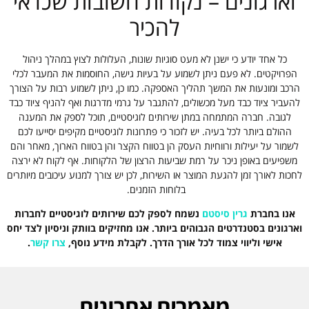
וארגונים – נקודות חשובות שכדאי
להכיר
כל אחד יודע כי ישנן לא מעט סוגיות שונות, העלולות לצוץ במהלך ניהול
הפרויקטים. לא פעם ניתן לשמוע על בעיות גישה, החוסמות את המעבר לכלי
הרכב ומונעות את המשך תהליך האספקה. כמו כן, ניתן לשמוע רבות על הצורך
להעביר ציוד כבד מעל מכשולים, להתגבר על גרמי מדרגות ואף להניף ציוד כבד
לגובה. חברה המתמחה במתן שירותים לוגיסטיים, תוכל לספק את המענה
ההולם ביותר לכל בעיה. יש לזכור כי פתרונות לוגיסטיים מקיפים יסייעו לכם
לשמור על יעילות ורווחיות העסק הן בטווח הקצר והן בטווח הארוך, מאחר והם
משפיעים באופן ניכר על רמת שביעות הרצון של הלקוחות. אף לקוח לא ירצה
לחכות לאורך זמן להגעת המוצר או השירות, לכן יש צורך למנוע עיכובים מיותרים
בלוחות הזמנים.
אנו בחברת
גרין סיסטם
נשמח לספק לכם שירותים לוגיסטיים לחברות
וארגונים בסטנדרטים הגבוהים ביותר. אנו מחזיקים בוותק וניסיון לצד יחס
אישי וליווי צמוד לכל אורך הדרך. לקבלת מידע נוסף,
צרו קשר
.
מאמרים אחרונים