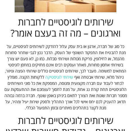
שירותים לוגיסטיים לחברות
וארגונים – מה זה בעצם אומר?
כל סוג של חברה, ארגון או בית עסק עלול להזדקק לשירותים לוגיסטיים, על
מנת להבטיח את התפקוד השוטף של העסק. הדבר נכון לגבי שחרור סחורות
מהנמל, או לחילופין, פריקת מכולות ושירותי סבלות. כמו כן, לא פעם יש צורך
בשירותי אחסון סחורות, מאחר ועסקים רבים אינם מחזיקים במחסן לוגיסטי
המתאים למשימה. מעבר לכך, שירותים לוגיסטיים כוללים שירותי הפצה ופיזור,
ניהול מלאי, שירותי אבטחה ואף
שירותי לוגיסטיקה
ללקוחות הקצה. מומלץ
לבחור לעבוד עם חברה מקצועית ומנוסה, המספקת את כל סוגי השירותים
הלוגיסטיים תחת קורת גג אחת, על מנת לחסוך לעצמכם את ההתעסקות עם
מספר חברות שונות ואת הצורך לתאם ביניהן באופן שוטף. חברה ברמה גבוהה
תדאג להעניק לכם יחס אישי לכל אורך התהליך ולספק שירות יעיל ומהיר, על
מנת לקצר בתהליכים מיותרים ובזמן התפעול הכללי.
שירותים לוגיסטיים לחברות