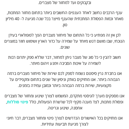
ובקבוקים ועד למחזור של מצברים.
ענף הרכבים נחשב לאחד הענפים החשובים ביותר בתחום מחזור המתכות,
מאחר וכמות הפסולת המתכתית שהענף מייצר בכל שנה מגיעה ל- 40 מיליון
טון.
לכן אין זה מפתיע כי כל התחום של מיחזור מצברים הפך לפופולארי בעידן
הנוכחי, שבו מושם דגש מיוחד על שמירה על כדור הארץ ושימוש חוזר במוצרים
שונים.
חשוב להבין כי כל סוג של מצבר ניתן למחזור, דבר שללא ספק יתרום רבות
לשמירה על איכות הסביבה וימנע זיהום מיותר.
אנו בחברת גרין סיסטם נשמח לספק לכם שירות של מיחזור מצברים ברמה
הגבוהה ביותר. אנו מחזיקים בוותק וניסיון של שנים בתחום ומקפידים על
מקצועיות, שירות ברמה הגבוהה ביותר וכמובן עמידה בזמנים.
אנו מספקים מערך לוגיסטי מתקדם, המשמש לצורך שינוע ומחזור של מצברים
ופסולת מתכות, לצד מענה מקיף לכל שרשרת הפעולות, כולל
פינוי סוללות
,
אחסנה, שינוע וגריטה.
אנו מחזיקים בכל האישורים הנדרשים לצורך פינוי ומחזור מצברים, דבר חיוני
לצורך מניעת תביעות עתידיות.