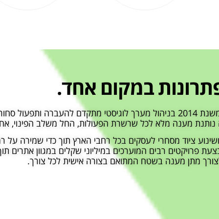
תרונות במקום אחד.
חברת גרין סיסטם, בהובלת דור ומתן שרעבי, מתמחה החל משנת 2014 בניהול מערך לוגיסטי מתקדם
 נותנת מענה מלא לכל שרשרת הפעולות, החל משלב הפינוי, אחס
ושינוע ציוד מסחרי לעסקים בכל רחבי הארץ תוך כדי שמירה על ר
עת פרויקטים רבים המוערכים במיליוני שקלים במגוון אתרים תוך
צורך מתן מענה בשטח המתואם בצורה אישית לכל צורך.